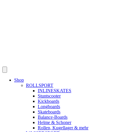
Skip
to
content
Shop
ROLLSPORT
INLINESKATES
Stuntscooter
Kickboards
Longboards
Skateboards
Balance-Boards
Helme & Schoner
Rollen, Kugellager & mehr