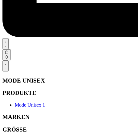
Search
open
Open
0
cart
Open
Account
details
MODE UNISEX
PRODUKTE
Mode Unisex
1
MARKEN
GRÖSSE