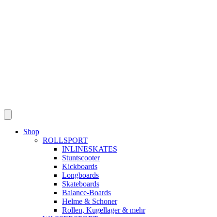
Skip
to
content
Shop
ROLLSPORT
INLINESKATES
Stuntscooter
Kickboards
Longboards
Skateboards
Balance-Boards
Helme & Schoner
Rollen, Kugellager & mehr