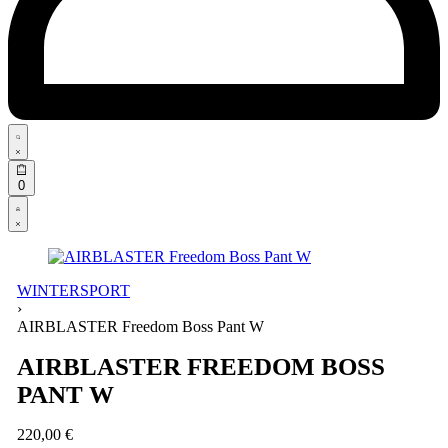
Search
open
Open
0
cart
Open
Account
details
WINTERSPORT
›
AIRBLASTER Freedom Boss Pant W
AIRBLASTER FREEDOM BOSS
PANT W
220,00
€