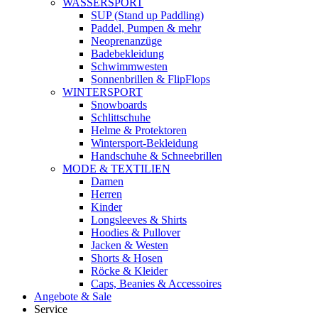
WASSERSPORT
SUP (Stand up Paddling)
Paddel, Pumpen & mehr
Neoprenanzüge
Badebekleidung
Schwimmwesten
Sonnenbrillen & FlipFlops
WINTERSPORT
Snowboards
Schlittschuhe
Helme & Protektoren
Wintersport-Bekleidung
Handschuhe & Schneebrillen
MODE & TEXTILIEN
Damen
Herren
Kinder
Longsleeves & Shirts
Hoodies & Pullover
Jacken & Westen
Shorts & Hosen
Röcke & Kleider
Caps, Beanies & Accessoires
Angebote & Sale
Service