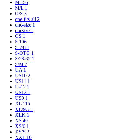
M
155
M/L
1
O/S
3
one-fits-all
2
one-size
1
onesize
1
QS
1
S
106
S-7/8
1
S-OTG
1
S/28-32
1
S/M
7
UA
1
US10
2
US11
1
Us12
1
US13
1
US9
1
XL
115
XL/9.5
1
XLK
1
XS
40
XS/6
1
XS/S
2
XXL
19