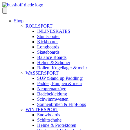
Skip
to
content
Shop
ROLLSPORT
INLINESKATES
Stuntscooter
Kickboards
Longboards
Skateboards
Balance-Boards
Helme & Schoner
Rollen, Kugellager & mehr
WASSERSPORT
SUP (Stand up Paddling)
Paddel, Pumpen & mehr
Neoprenanzüge
Badebekleidung
Schwimmwesten
Sonnenbrillen & FlipFlops
WINTERSPORT
Snowboards
Schlittschuhe
Helme & Protektoren