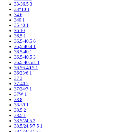
33-36.5
3
33*10
1
34
6
340
1
35-40
1
36
10
36,5
1
36,5-40,5
6
36,5-40.4
1
36.5-40
1
36.5-40.5
3
36.5-40.5/L
1
36.56-40.5
1
36/23/6
1
37
3
37-40
2
37/24/7
1
37W
1
38
8
38-39
1
38,5
2
38.5
1
38.5/24.5
2
38.5/24.5/7.5
1
38.524.5/7.5
1