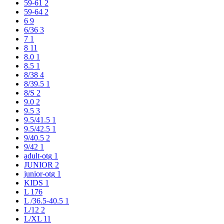
59-61
2
59-64
2
6
9
6/36
3
7
1
8
11
8.0
1
8.5
1
8/38
4
8/39.5
1
8/S
2
9.0
2
9.5
3
9.5/41.5
1
9.5/42.5
1
9/40.5
2
9/42
1
adult-otg
1
JUNIOR
2
junior-otg
1
KIDS
1
L
176
L /36.5-40.5
1
L/12
2
L/XL
11