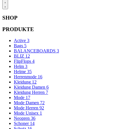
Open
Account
details
SHOP
PRODUKTE
Active
3
Bags
5
BALANCEBOARDS
3
BLIZ
12
FlipFlops
4
Helm
3
Helme
35
Herrenmode
16
Kleidung
12
Kleidung Damen
6
Kleidung Herren
7
Mode
17
Mode Damen
72
Mode Herren
92
Mode Unisex
1
Neopren
36
Schoner
14
Schutz
16