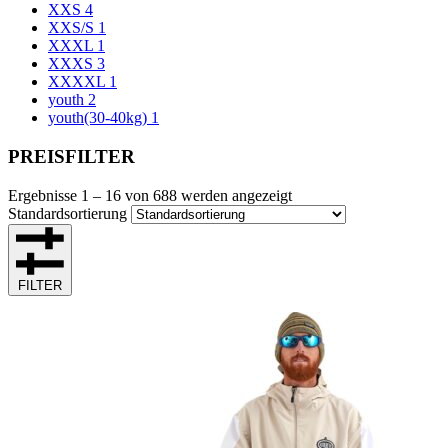
XXS
4
XXS/S
1
XXXL
1
XXXS
3
XXXXL
1
youth
2
youth(30-40kg)
1
PREISFILTER
Ergebnisse 1 – 16 von 688 werden angezeigt
Standardsortierung
FILTER