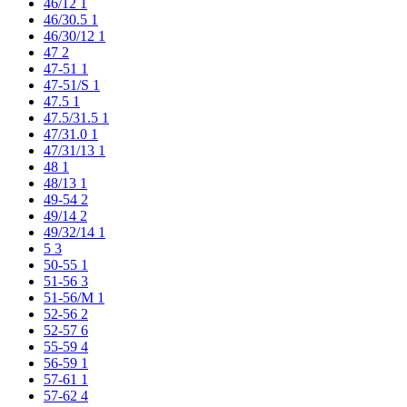
46/12
1
46/30.5
1
46/30/12
1
47
2
47-51
1
47-51/S
1
47.5
1
47.5/31.5
1
47/31.0
1
47/31/13
1
48
1
48/13
1
49-54
2
49/14
2
49/32/14
1
5
3
50-55
1
51-56
3
51-56/M
1
52-56
2
52-57
6
55-59
4
56-59
1
57-61
1
57-62
4