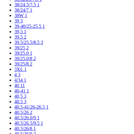
38/24.5/7.5
1
38/24/7
1
38W
1
39
3
39-40/25-25.5
1
39,5
1
39.5
2
39.5/25.5/8.5
3
39/25
2
39/25.0
1
39/25.0/8
2
39/25/8
2
3XL
1
4
3
4/34
1
40
11
40-41
1
40,5
3
40.5
3
40.5-41/26-26.5
1
40.5/26
2
40.5/26.0/9
1
40.5/26.5/9.5
1
40.5/26/8
1
40.5/26/9
2