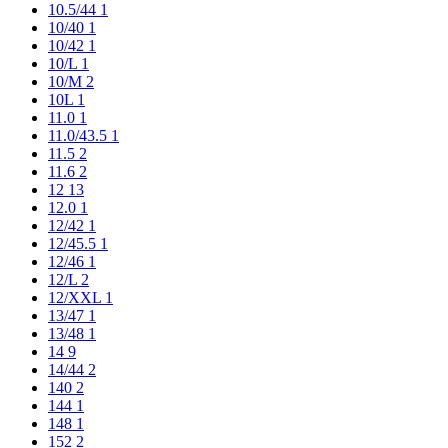
10.5/44
1
10/40
1
10/42
1
10/L
1
10/M
2
10L
1
11.0
1
11.0/43.5
1
11.5
2
11.6
2
12
13
12.0
1
12/42
1
12/45.5
1
12/46
1
12/L
2
12/XXL
1
13/47
1
13/48
1
14
9
14/44
2
140
2
144
1
148
1
152
2