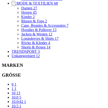
MODE & TEXTILIEN
68
Damen
27
Herren
45
Kinder
2
Blusen & Tops
2
Caps, Beanies & Accessoires
7
Hoodies & Pullover
13
Jacken & Westen
12
Longsleeves & Shirts
17
Röcke & Kleider
4
Shorts & Hosen
14
TRENDSPORT
3
Unkategorisiert
12
MARKEN
GRÖSSE
0
1
1
1
10
13
10.0
5
10.0/42
1
10.5
1