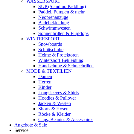
WASSERSPORT
SUP (Stand up Paddling)
Paddel, Pumpen & mehr
Neoprenanzüge
Badebekleidung
Schwimmwesten
Sonnenbrillen & FlipFlops
WINTERSPORT
Snowboards
Schlittschuhe
Helme & Protektoren
Wintersport-Bekleidung
Handschuhe & Schneebrillen
MODE & TEXTILIEN
Damen
Herren
Kinder
Longsleeves & Shirts
Hoodies & Pullover
Jacken & Westen
Shorts & Hosen
Röcke & Kleider
Caps, Beanies & Accessoires
Angebote & Sale
Service