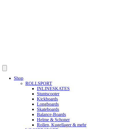
Skip
to
content
Shop
ROLLSPORT
INLINESKATES
Stuntscooter
Kickboards
Longboards
Skateboards
Balance-Boards
Helme & Schoner
Rollen, Kugellager & mehr