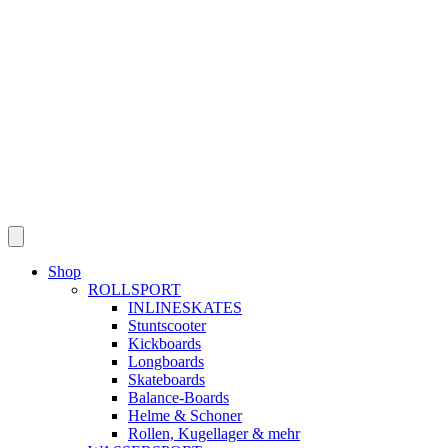
Skip
to
content
Shop
ROLLSPORT
INLINESKATES
Stuntscooter
Kickboards
Longboards
Skateboards
Balance-Boards
Helme & Schoner
Rollen, Kugellager & mehr