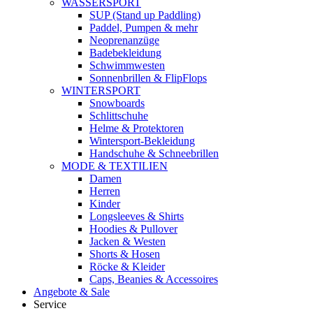
WASSERSPORT
SUP (Stand up Paddling)
Paddel, Pumpen & mehr
Neoprenanzüge
Badebekleidung
Schwimmwesten
Sonnenbrillen & FlipFlops
WINTERSPORT
Snowboards
Schlittschuhe
Helme & Protektoren
Wintersport-Bekleidung
Handschuhe & Schneebrillen
MODE & TEXTILIEN
Damen
Herren
Kinder
Longsleeves & Shirts
Hoodies & Pullover
Jacken & Westen
Shorts & Hosen
Röcke & Kleider
Caps, Beanies & Accessoires
Angebote & Sale
Service