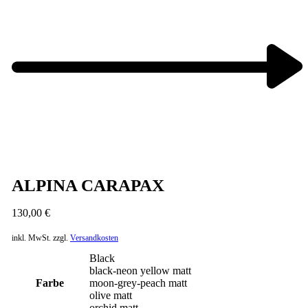
Next
product:
ALPINA CARAPAX
130,00
€
inkl. MwSt.
zzgl.
Versandkosten
Black
black-neon yellow matt
Farbe
moon-grey-peach matt
olive matt
orchid matt