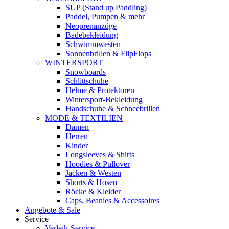
SUP (Stand up Paddling)
Paddel, Pumpen & mehr
Neoprenanzüge
Badebekleidung
Schwimmwesten
Sonnenbrillen & FlipFlops
WINTERSPORT
Snowboards
Schlittschuhe
Helme & Protektoren
Wintersport-Bekleidung
Handschuhe & Schneebrillen
MODE & TEXTILIEN
Damen
Herren
Kinder
Longsleeves & Shirts
Hoodies & Pullover
Jacken & Westen
Shorts & Hosen
Röcke & Kleider
Caps, Beanies & Accessoires
Angebote & Sale
Service
Verleih-Service