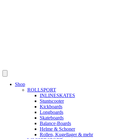
Skip
to
content
Shop
ROLLSPORT
INLINESKATES
Stuntscooter
Kickboards
Longboards
Skateboards
Balance-Boards
Helme & Schoner
Rollen, Kugellager & mehr