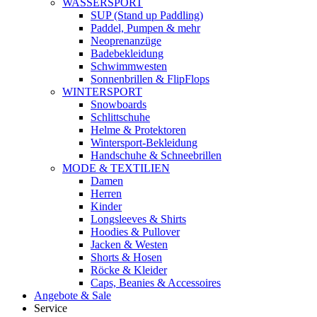
WASSERSPORT
SUP (Stand up Paddling)
Paddel, Pumpen & mehr
Neoprenanzüge
Badebekleidung
Schwimmwesten
Sonnenbrillen & FlipFlops
WINTERSPORT
Snowboards
Schlittschuhe
Helme & Protektoren
Wintersport-Bekleidung
Handschuhe & Schneebrillen
MODE & TEXTILIEN
Damen
Herren
Kinder
Longsleeves & Shirts
Hoodies & Pullover
Jacken & Westen
Shorts & Hosen
Röcke & Kleider
Caps, Beanies & Accessoires
Angebote & Sale
Service