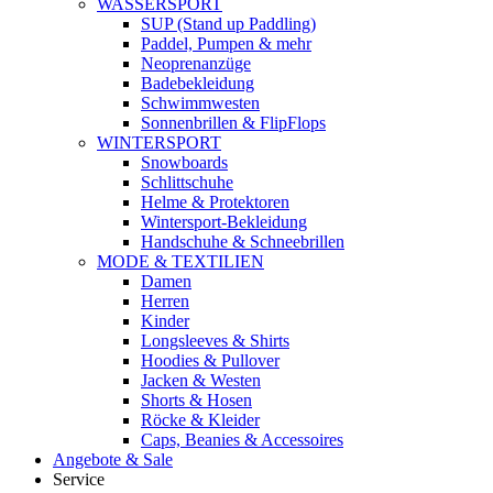
WASSERSPORT
SUP (Stand up Paddling)
Paddel, Pumpen & mehr
Neoprenanzüge
Badebekleidung
Schwimmwesten
Sonnenbrillen & FlipFlops
WINTERSPORT
Snowboards
Schlittschuhe
Helme & Protektoren
Wintersport-Bekleidung
Handschuhe & Schneebrillen
MODE & TEXTILIEN
Damen
Herren
Kinder
Longsleeves & Shirts
Hoodies & Pullover
Jacken & Westen
Shorts & Hosen
Röcke & Kleider
Caps, Beanies & Accessoires
Angebote & Sale
Service