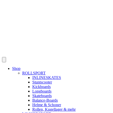
Skip
to
content
Shop
ROLLSPORT
INLINESKATES
Stuntscooter
Kickboards
Longboards
Skateboards
Balance-Boards
Helme & Schoner
Rollen, Kugellager & mehr