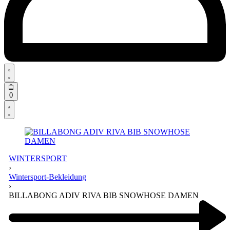
Search
open
Open
0
cart
Open
Account
details
WINTERSPORT
›
Wintersport-Bekleidung
›
BILLABONG ADIV RIVA BIB SNOWHOSE DAMEN
Product
navigation