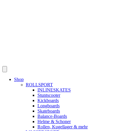
Skip
to
content
Shop
ROLLSPORT
INLINESKATES
Stuntscooter
Kickboards
Longboards
Skateboards
Balance-Boards
Helme & Schoner
Rollen, Kugellager & mehr