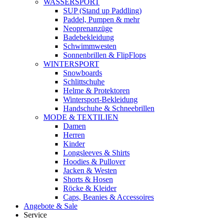
WASSERSPORT
SUP (Stand up Paddling)
Paddel, Pumpen & mehr
Neoprenanzüge
Badebekleidung
Schwimmwesten
Sonnenbrillen & FlipFlops
WINTERSPORT
Snowboards
Schlittschuhe
Helme & Protektoren
Wintersport-Bekleidung
Handschuhe & Schneebrillen
MODE & TEXTILIEN
Damen
Herren
Kinder
Longsleeves & Shirts
Hoodies & Pullover
Jacken & Westen
Shorts & Hosen
Röcke & Kleider
Caps, Beanies & Accessoires
Angebote & Sale
Service