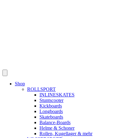
Skip
to
content
Shop
ROLLSPORT
INLINESKATES
Stuntscooter
Kickboards
Longboards
Skateboards
Balance-Boards
Helme & Schoner
Rollen, Kugellager & mehr