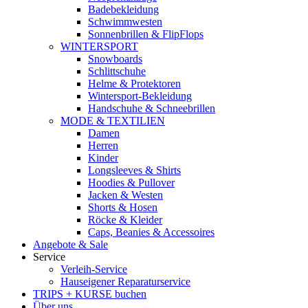
Badebekleidung
Schwimmwesten
Sonnenbrillen & FlipFlops
WINTERSPORT
Snowboards
Schlittschuhe
Helme & Protektoren
Wintersport-Bekleidung
Handschuhe & Schneebrillen
MODE & TEXTILIEN
Damen
Herren
Kinder
Longsleeves & Shirts
Hoodies & Pullover
Jacken & Westen
Shorts & Hosen
Röcke & Kleider
Caps, Beanies & Accessoires
Angebote & Sale
Service
Verleih-Service
Hauseigener Reparaturservice
TRIPS + KURSE buchen
Über uns