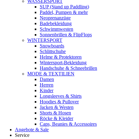
WASSERSPORT
SUP (Stand up Paddling)
Paddel, Pumpen & mehr
Neoprenanzüge
Badebekleidung
Schwimmwesten
Sonnenbrillen & FlipFlops
WINTERSPORT
Snowboards
Schlittschuhe
Helme & Protektoren
Wintersport-Bekleidung
Handschuhe & Schneebrillen
MODE & TEXTILIEN
Damen
Herren
Kinder
Longsleeves & Shirts
Hoodies & Pullover
Jacken & Westen
Shorts & Hosen
Röcke & Kleider
Caps, Beanies & Accessoires
Angebote & Sale
Service