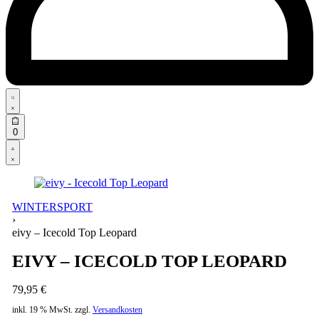
Search
open
Open
0
cart
Open
Account
details
WINTERSPORT
›
eivy – Icecold Top Leopard
EIVY – ICECOLD TOP LEOPARD
79,95
€
inkl. 19 % MwSt.
zzgl.
Versandkosten