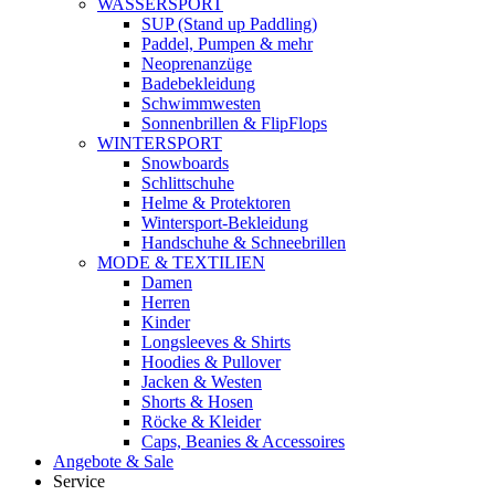
WASSERSPORT
SUP (Stand up Paddling)
Paddel, Pumpen & mehr
Neoprenanzüge
Badebekleidung
Schwimmwesten
Sonnenbrillen & FlipFlops
WINTERSPORT
Snowboards
Schlittschuhe
Helme & Protektoren
Wintersport-Bekleidung
Handschuhe & Schneebrillen
MODE & TEXTILIEN
Damen
Herren
Kinder
Longsleeves & Shirts
Hoodies & Pullover
Jacken & Westen
Shorts & Hosen
Röcke & Kleider
Caps, Beanies & Accessoires
Angebote & Sale
Service