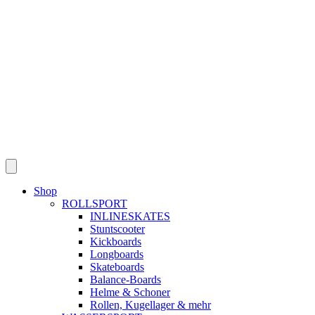
Skip
to
content
Shop
ROLLSPORT
INLINESKATES
Stuntscooter
Kickboards
Longboards
Skateboards
Balance-Boards
Helme & Schoner
Rollen, Kugellager & mehr