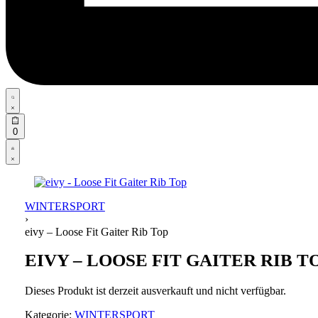
Search
open
Open
0
cart
Open
Account
details
WINTERSPORT
›
eivy – Loose Fit Gaiter Rib Top
EIVY – LOOSE FIT GAITER RIB T
Dieses Produkt ist derzeit ausverkauft und nicht verfügbar.
Kategorie:
WINTERSPORT