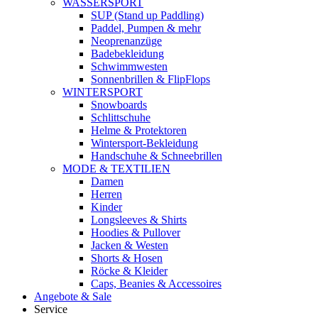
WASSERSPORT
SUP (Stand up Paddling)
Paddel, Pumpen & mehr
Neoprenanzüge
Badebekleidung
Schwimmwesten
Sonnenbrillen & FlipFlops
WINTERSPORT
Snowboards
Schlittschuhe
Helme & Protektoren
Wintersport-Bekleidung
Handschuhe & Schneebrillen
MODE & TEXTILIEN
Damen
Herren
Kinder
Longsleeves & Shirts
Hoodies & Pullover
Jacken & Westen
Shorts & Hosen
Röcke & Kleider
Caps, Beanies & Accessoires
Angebote & Sale
Service