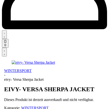
Search
open
Open
0
cart
Open
Account
details
WINTERSPORT
›
eivy- Versa Sherpa Jacket
EIVY- VERSA SHERPA JACKET
Dieses Produkt ist derzeit ausverkauft und nicht verfügbar.
Kategorie:
WINTERSPORT