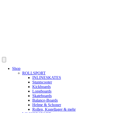
Skip
to
content
Shop
ROLLSPORT
INLINESKATES
Stuntscooter
Kickboards
Longboards
Skateboards
Balance-Boards
Helme & Schoner
Rollen, Kugellager & mehr