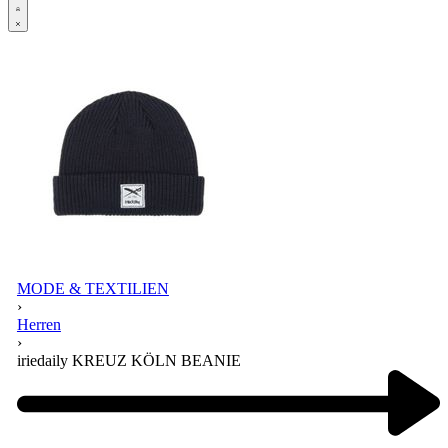
Open
Account
details
MODE & TEXTILIEN
›
Herren
›
iriedaily KREUZ KÖLN BEANIE
Product
navigation