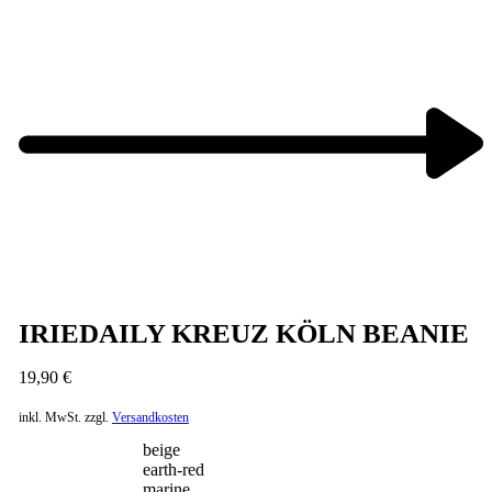
Previous
product:
Next
product:
IRIEDAILY KREUZ KÖLN BEANIE
19,90
€
inkl. MwSt.
zzgl.
Versandkosten
beige
earth-red
marine