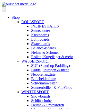
Skip
to
content
Shop
ROLLSPORT
INLINESKATES
Stuntscooter
Kickboards
Longboards
Skateboards
Balance-Boards
Helme & Schoner
Rollen, Kugellager & mehr
WASSERSPORT
SUP (Stand up Paddling)
Paddel, Pumpen & mehr
Neoprenanzüge
Badebekleidung
Schwimmwesten
Sonnenbrillen & FlipFlops
WINTERSPORT
Snowboards
Schlittschuhe
Helme & Protektoren