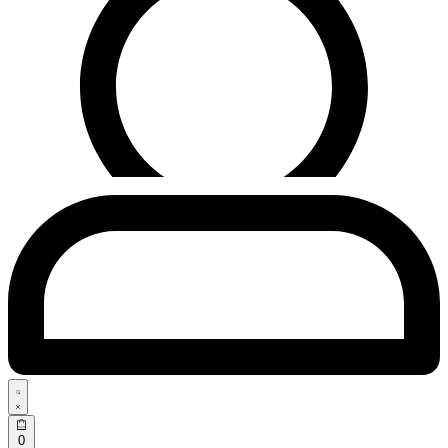
Search
open
Open
0