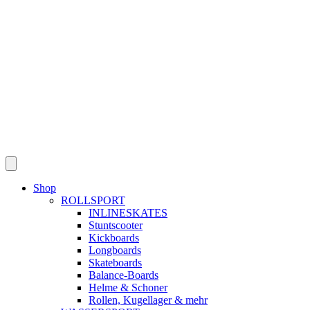
Skip
to
content
Shop
ROLLSPORT
INLINESKATES
Stuntscooter
Kickboards
Longboards
Skateboards
Balance-Boards
Helme & Schoner
Rollen, Kugellager & mehr