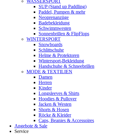
WASSERSPORT
SUP (Stand up Paddling)
Paddel, Pumpen & mehr
Neoprenanzüge
Badebekleidung
Schwimmwesten
Sonnenbrillen & FlipFlops
WINTERSPORT
Snowboards
Schlittschuhe
Helme & Protektoren
Wintersport-Bekleidung
Handschuhe & Schneebrillen
MODE & TEXTILIEN
Damen
Herren
Kinder
Longsleeves & Shirts
Hoodies & Pullover
Jacken & Westen
Shorts & Hosen
Röcke & Kleider
Caps, Beanies & Accessoires
Angebote & Sale
Service