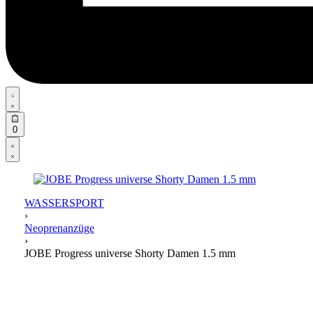
Search
open
Open
0
cart
Open
Account
details
WASSERSPORT
›
Neoprenanzüge
›
JOBE Progress universe Shorty Damen 1.5 mm
Product
navigation