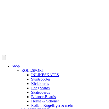
Skip
to
content
Shop
ROLLSPORT
INLINESKATES
Stuntscooter
Kickboards
Longboards
Skateboards
Balance-Boards
Helme & Schoner
Rollen, Kugellager & mehr