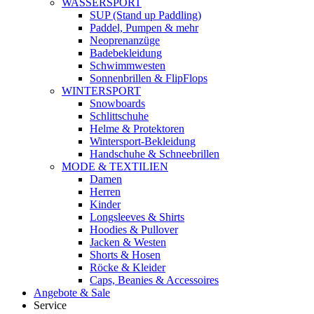
WASSERSPORT
SUP (Stand up Paddling)
Paddel, Pumpen & mehr
Neoprenanzüge
Badebekleidung
Schwimmwesten
Sonnenbrillen & FlipFlops
WINTERSPORT
Snowboards
Schlittschuhe
Helme & Protektoren
Wintersport-Bekleidung
Handschuhe & Schneebrillen
MODE & TEXTILIEN
Damen
Herren
Kinder
Longsleeves & Shirts
Hoodies & Pullover
Jacken & Westen
Shorts & Hosen
Röcke & Kleider
Caps, Beanies & Accessoires
Angebote & Sale
Service