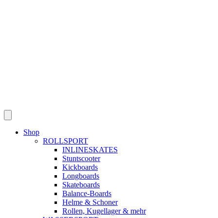
Skip
to
content
Shop
ROLLSPORT
INLINESKATES
Stuntscooter
Kickboards
Longboards
Skateboards
Balance-Boards
Helme & Schoner
Rollen, Kugellager & mehr