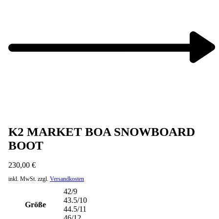
Next
product:
K2 MARKET BOA SNOWBOARD
BOOT
230,00
€
inkl. MwSt.
zzgl.
Versandkosten
42/9
43.5/10
Größe
44.5/11
46/12