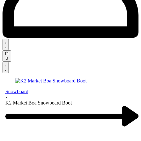
Search
open
Open
0
cart
Open
Account
details
Snowboard
›
K2 Market Boa Snowboard Boot
Product
navigation
Previous
product: