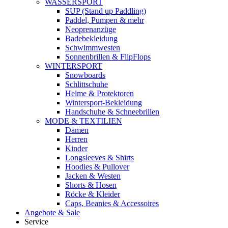
WASSERSPORT
SUP (Stand up Paddling)
Paddel, Pumpen & mehr
Neoprenanzüge
Badebekleidung
Schwimmwesten
Sonnenbrillen & FlipFlops
WINTERSPORT
Snowboards
Schlittschuhe
Helme & Protektoren
Wintersport-Bekleidung
Handschuhe & Schneebrillen
MODE & TEXTILIEN
Damen
Herren
Kinder
Longsleeves & Shirts
Hoodies & Pullover
Jacken & Westen
Shorts & Hosen
Röcke & Kleider
Caps, Beanies & Accessoires
Angebote & Sale
Service