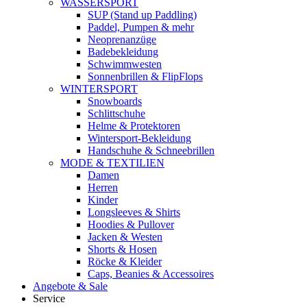
WASSERSPORT
SUP (Stand up Paddling)
Paddel, Pumpen & mehr
Neoprenanzüge
Badebekleidung
Schwimmwesten
Sonnenbrillen & FlipFlops
WINTERSPORT
Snowboards
Schlittschuhe
Helme & Protektoren
Wintersport-Bekleidung
Handschuhe & Schneebrillen
MODE & TEXTILIEN
Damen
Herren
Kinder
Longsleeves & Shirts
Hoodies & Pullover
Jacken & Westen
Shorts & Hosen
Röcke & Kleider
Caps, Beanies & Accessoires
Angebote & Sale
Service