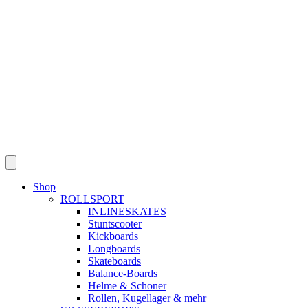
Skip
to
content
Shop
ROLLSPORT
INLINESKATES
Stuntscooter
Kickboards
Longboards
Skateboards
Balance-Boards
Helme & Schoner
Rollen, Kugellager & mehr