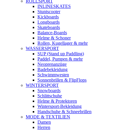
ROLLSPORT
INLINESKATES
Stuntscooter
Kickboards
Longboards
Skateboards
Balance-Boards
Helme & Schoner
Rollen, Kugellager & mehr
WASSERSPORT
SUP (Stand up Paddling)
Paddel, Pumpen & mehr
Neoprenanzüge
Badebekleidung
Schwimmwesten
Sonnenbrillen & FlipFlops
WINTERSPORT
Snowboards
Schlittschuhe
Helme & Protektoren
Wintersport-Bekleidung
Handschuhe & Schneebrillen
MODE & TEXTILIEN
Damen
Herren