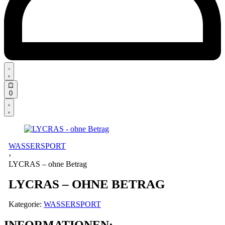
Search
open
Open
0
cart
Open
Account
details
WASSERSPORT
›
LYCRAS – ohne Betrag
LYCRAS – OHNE BETRAG
Kategorie:
WASSERSPORT