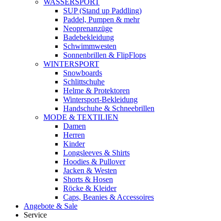
WASSERSPORT
SUP (Stand up Paddling)
Paddel, Pumpen & mehr
Neoprenanzüge
Badebekleidung
Schwimmwesten
Sonnenbrillen & FlipFlops
WINTERSPORT
Snowboards
Schlittschuhe
Helme & Protektoren
Wintersport-Bekleidung
Handschuhe & Schneebrillen
MODE & TEXTILIEN
Damen
Herren
Kinder
Longsleeves & Shirts
Hoodies & Pullover
Jacken & Westen
Shorts & Hosen
Röcke & Kleider
Caps, Beanies & Accessoires
Angebote & Sale
Service