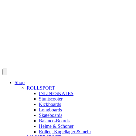
Skip
to
content
Shop
ROLLSPORT
INLINESKATES
Stuntscooter
Kickboards
Longboards
Skateboards
Balance-Boards
Helme & Schoner
Rollen, Kugellager & mehr