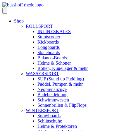
Skip
to
content
Shop
ROLLSPORT
INLINESKATES
Stuntscooter
Kickboards
Longboards
Skateboards
Balance-Boards
Helme & Schoner
Rollen, Kugellager & mehr
WASSERSPORT
SUP (Stand up Paddling)
Paddel, Pumpen & mehr
Neoprenanzüge
Badebekleidung
Schwimmwesten
Sonnenbrillen & FlipFlops
WINTERSPORT
Snowboards
Schlittschuhe
Helme & Protektoren