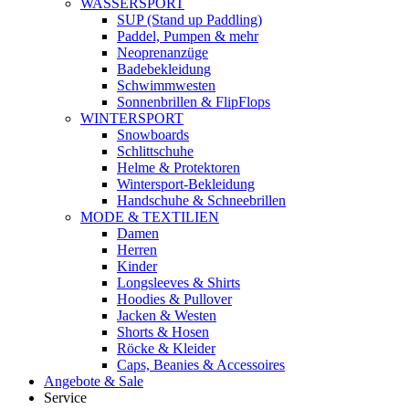
WASSERSPORT
SUP (Stand up Paddling)
Paddel, Pumpen & mehr
Neoprenanzüge
Badebekleidung
Schwimmwesten
Sonnenbrillen & FlipFlops
WINTERSPORT
Snowboards
Schlittschuhe
Helme & Protektoren
Wintersport-Bekleidung
Handschuhe & Schneebrillen
MODE & TEXTILIEN
Damen
Herren
Kinder
Longsleeves & Shirts
Hoodies & Pullover
Jacken & Westen
Shorts & Hosen
Röcke & Kleider
Caps, Beanies & Accessoires
Angebote & Sale
Service