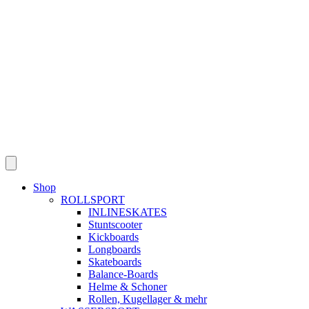
Skip
to
content
Shop
ROLLSPORT
INLINESKATES
Stuntscooter
Kickboards
Longboards
Skateboards
Balance-Boards
Helme & Schoner
Rollen, Kugellager & mehr