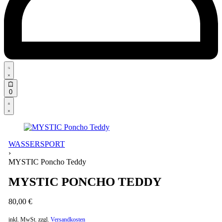
Search
open
Open
0
cart
Open
Account
details
WASSERSPORT
›
MYSTIC Poncho Teddy
MYSTIC PONCHO TEDDY
80,00
€
inkl. MwSt.
zzgl.
Versandkosten