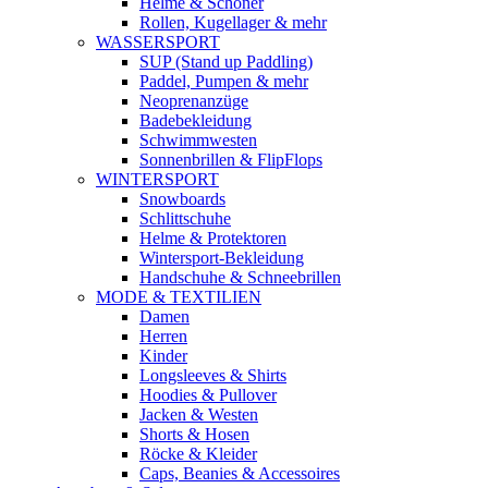
Helme & Schoner
Rollen, Kugellager & mehr
WASSERSPORT
SUP (Stand up Paddling)
Paddel, Pumpen & mehr
Neoprenanzüge
Badebekleidung
Schwimmwesten
Sonnenbrillen & FlipFlops
WINTERSPORT
Snowboards
Schlittschuhe
Helme & Protektoren
Wintersport-Bekleidung
Handschuhe & Schneebrillen
MODE & TEXTILIEN
Damen
Herren
Kinder
Longsleeves & Shirts
Hoodies & Pullover
Jacken & Westen
Shorts & Hosen
Röcke & Kleider
Caps, Beanies & Accessoires