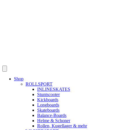
Skip
to
content
Shop
ROLLSPORT
INLINESKATES
Stuntscooter
Kickboards
Longboards
Skateboards
Balance-Boards
Helme & Schoner
Rollen, Kugellager & mehr