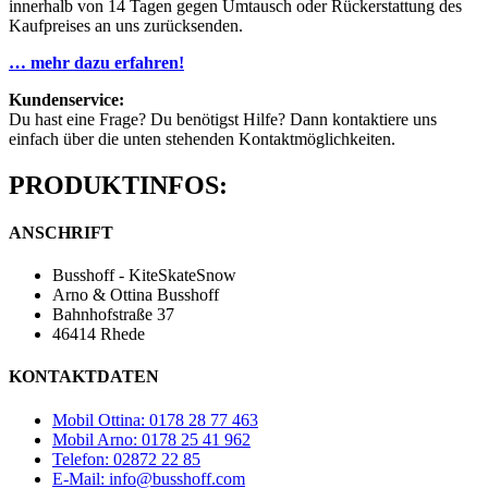
innerhalb von 14 Tagen gegen Umtausch oder Rückerstattung des
Kaufpreises an uns zurücksenden.
… mehr dazu erfahren!
Kundenservice:
Du hast eine Frage? Du benötigst Hilfe? Dann kontaktiere uns
einfach über die unten stehenden Kontaktmöglichkeiten.
PRODUKTINFOS:
ANSCHRIFT
Busshoff - KiteSkateSnow
Arno & Ottina Busshoff
Bahnhofstraße 37
46414 Rhede
KONTAKTDATEN
Mobil Ottina: 0178 28 77 463
Mobil Arno: 0178 25 41 962
Telefon: 02872 22 85
E-Mail: info@busshoff.com