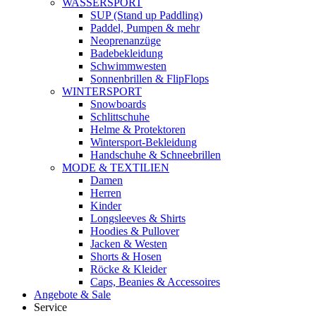
WASSERSPORT
SUP (Stand up Paddling)
Paddel, Pumpen & mehr
Neoprenanzüge
Badebekleidung
Schwimmwesten
Sonnenbrillen & FlipFlops
WINTERSPORT
Snowboards
Schlittschuhe
Helme & Protektoren
Wintersport-Bekleidung
Handschuhe & Schneebrillen
MODE & TEXTILIEN
Damen
Herren
Kinder
Longsleeves & Shirts
Hoodies & Pullover
Jacken & Westen
Shorts & Hosen
Röcke & Kleider
Caps, Beanies & Accessoires
Angebote & Sale
Service