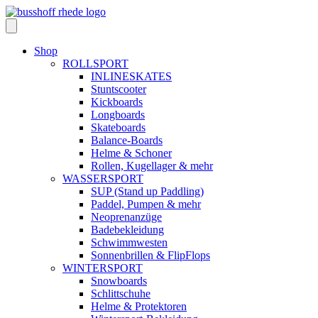
Skip
to
content
Shop
ROLLSPORT
INLINESKATES
Stuntscooter
Kickboards
Longboards
Skateboards
Balance-Boards
Helme & Schoner
Rollen, Kugellager & mehr
WASSERSPORT
SUP (Stand up Paddling)
Paddel, Pumpen & mehr
Neoprenanzüge
Badebekleidung
Schwimmwesten
Sonnenbrillen & FlipFlops
WINTERSPORT
Snowboards
Schlittschuhe
Helme & Protektoren