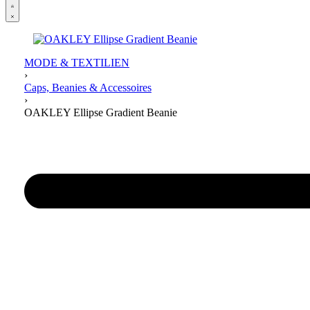
Open
Account
details
MODE & TEXTILIEN
›
Caps, Beanies & Accessoires
›
OAKLEY Ellipse Gradient Beanie
Product
navigation
Previous
product: