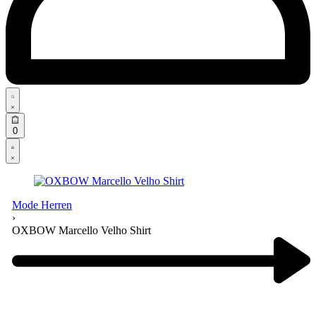
Search
open
Open
0
cart
Open
Account
details
Mode Herren
›
OXBOW Marcello Velho Shirt
Product
navigation
Previous
product: