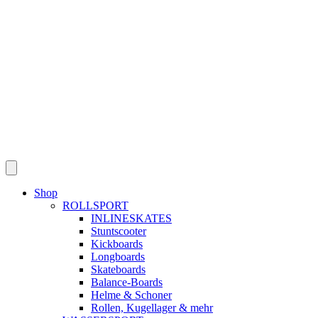
Skip
to
content
Shop
ROLLSPORT
INLINESKATES
Stuntscooter
Kickboards
Longboards
Skateboards
Balance-Boards
Helme & Schoner
Rollen, Kugellager & mehr