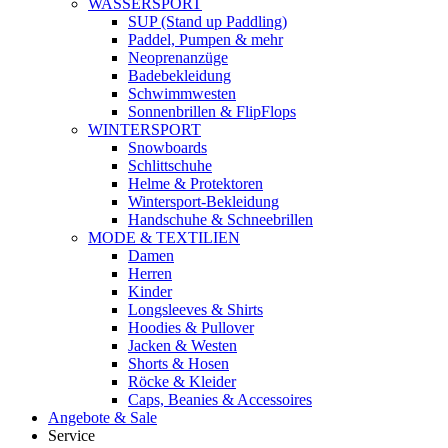
WASSERSPORT
SUP (Stand up Paddling)
Paddel, Pumpen & mehr
Neoprenanzüge
Badebekleidung
Schwimmwesten
Sonnenbrillen & FlipFlops
WINTERSPORT
Snowboards
Schlittschuhe
Helme & Protektoren
Wintersport-Bekleidung
Handschuhe & Schneebrillen
MODE & TEXTILIEN
Damen
Herren
Kinder
Longsleeves & Shirts
Hoodies & Pullover
Jacken & Westen
Shorts & Hosen
Röcke & Kleider
Caps, Beanies & Accessoires
Angebote & Sale
Service