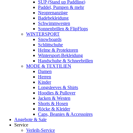
SUP (Stand up Paddling)
Paddel, Pumpen & mehr
Neoprenanzüge
Badebekleidung
Schwimmwesten
Sonnenbrillen & FlipFlops
WINTERSPORT
Snowboards
Schlittschuhe
Helme & Protektoren
Wintersport-Bekleidung
Handschuhe & Schneebrillen
MODE & TEXTILIEN
Damen
Herren
Kinder
Longsleeves & Shirts
Hoodies & Pullover
Jacken & Westen
Shorts & Hosen
Röcke & Kleider
Caps, Beanies & Accessoires
Angebote & Sale
Service
Verleih-Service