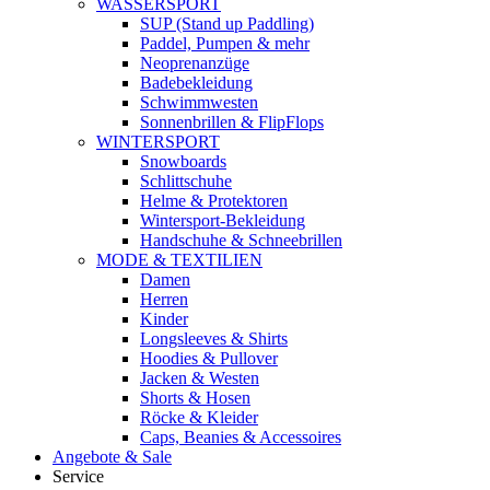
WASSERSPORT
SUP (Stand up Paddling)
Paddel, Pumpen & mehr
Neoprenanzüge
Badebekleidung
Schwimmwesten
Sonnenbrillen & FlipFlops
WINTERSPORT
Snowboards
Schlittschuhe
Helme & Protektoren
Wintersport-Bekleidung
Handschuhe & Schneebrillen
MODE & TEXTILIEN
Damen
Herren
Kinder
Longsleeves & Shirts
Hoodies & Pullover
Jacken & Westen
Shorts & Hosen
Röcke & Kleider
Caps, Beanies & Accessoires
Angebote & Sale
Service