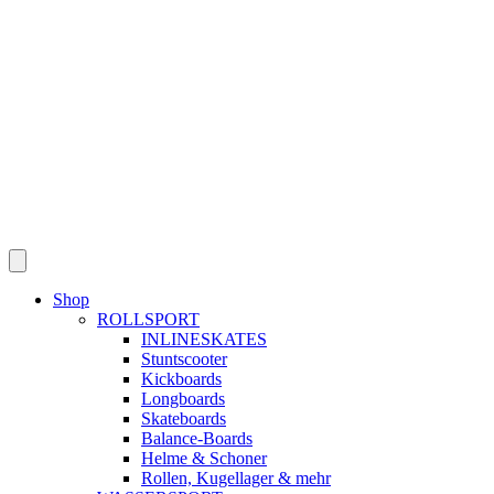
Skip
to
content
Shop
ROLLSPORT
INLINESKATES
Stuntscooter
Kickboards
Longboards
Skateboards
Balance-Boards
Helme & Schoner
Rollen, Kugellager & mehr