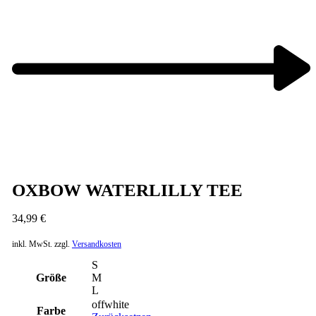
Next
product:
OXBOW WATERLILLY TEE
34,99
€
inkl. MwSt.
zzgl.
Versandkosten
S
Größe
M
L
offwhite
Farbe