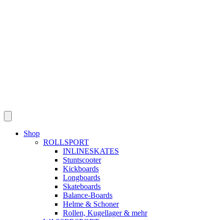
Skip
to
content
Shop
ROLLSPORT
INLINESKATES
Stuntscooter
Kickboards
Longboards
Skateboards
Balance-Boards
Helme & Schoner
Rollen, Kugellager & mehr