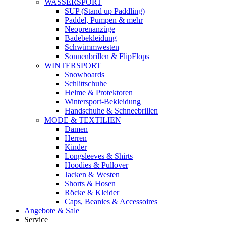
WASSERSPORT
SUP (Stand up Paddling)
Paddel, Pumpen & mehr
Neoprenanzüge
Badebekleidung
Schwimmwesten
Sonnenbrillen & FlipFlops
WINTERSPORT
Snowboards
Schlittschuhe
Helme & Protektoren
Wintersport-Bekleidung
Handschuhe & Schneebrillen
MODE & TEXTILIEN
Damen
Herren
Kinder
Longsleeves & Shirts
Hoodies & Pullover
Jacken & Westen
Shorts & Hosen
Röcke & Kleider
Caps, Beanies & Accessoires
Angebote & Sale
Service