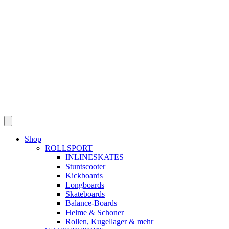
Skip
to
content
Shop
ROLLSPORT
INLINESKATES
Stuntscooter
Kickboards
Longboards
Skateboards
Balance-Boards
Helme & Schoner
Rollen, Kugellager & mehr