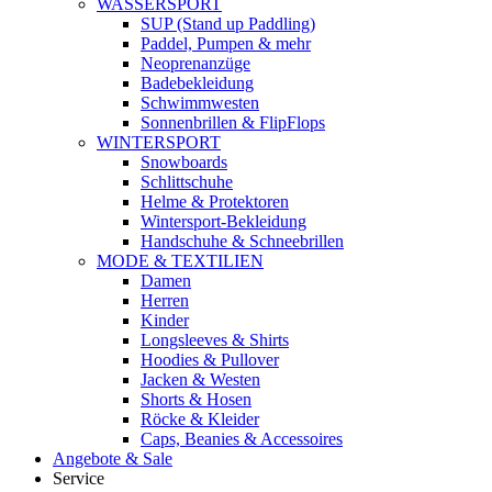
WASSERSPORT
SUP (Stand up Paddling)
Paddel, Pumpen & mehr
Neoprenanzüge
Badebekleidung
Schwimmwesten
Sonnenbrillen & FlipFlops
WINTERSPORT
Snowboards
Schlittschuhe
Helme & Protektoren
Wintersport-Bekleidung
Handschuhe & Schneebrillen
MODE & TEXTILIEN
Damen
Herren
Kinder
Longsleeves & Shirts
Hoodies & Pullover
Jacken & Westen
Shorts & Hosen
Röcke & Kleider
Caps, Beanies & Accessoires
Angebote & Sale
Service