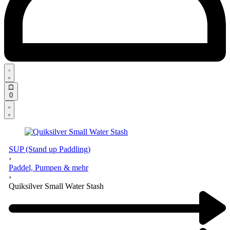
Search
open
Open
0
cart
Open
Account
details
SUP (Stand up Paddling)
›
Paddel, Pumpen & mehr
›
Quiksilver Small Water Stash
Product
navigation