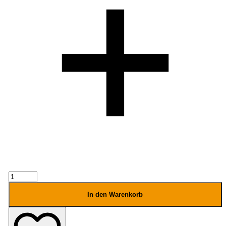
Quiksilver
Small
Water
In den Warenkorb
Stash
Menge