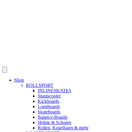
Skip
to
content
Shop
ROLLSPORT
INLINESKATES
Stuntscooter
Kickboards
Longboards
Skateboards
Balance-Boards
Helme & Schoner
Rollen, Kugellager & mehr