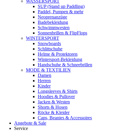
WASSERSPORT
SUP (Stand up Paddling)
Paddel, Pumpen & mehr
Neoprenanzüge
Badebekleidung
Schwimmwesten
Sonnenbrillen & FlipFlops
WINTERSPORT
Snowboards
Schlittschuhe
Helme & Protektoren
Wintersport-Bekleidung
Handschuhe & Schneebrillen
MODE & TEXTILIEN
Damen
Herren
Kinder
Longsleeves & Shirts
Hoodies & Pullover
Jacken & Westen
Shorts & Hosen
Röcke & Kleider
Caps, Beanies & Accessoires
Angebote & Sale
Service