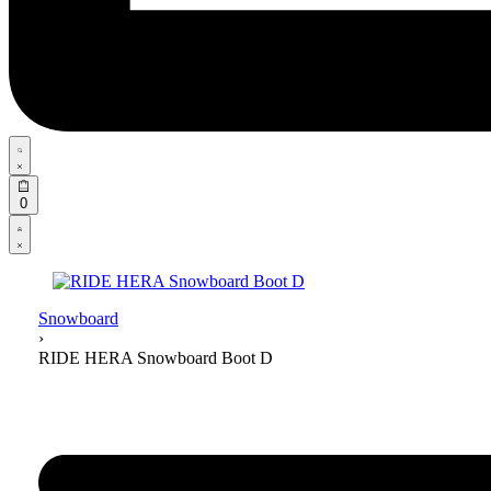
Search
open
Open
0
cart
Open
Account
details
Snowboard
›
RIDE HERA Snowboard Boot D
Product
navigation