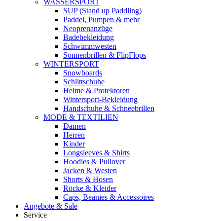
WASSERSPORT
SUP (Stand up Paddling)
Paddel, Pumpen & mehr
Neoprenanzüge
Badebekleidung
Schwimmwesten
Sonnenbrillen & FlipFlops
WINTERSPORT
Snowboards
Schlittschuhe
Helme & Protektoren
Wintersport-Bekleidung
Handschuhe & Schneebrillen
MODE & TEXTILIEN
Damen
Herren
Kinder
Longsleeves & Shirts
Hoodies & Pullover
Jacken & Westen
Shorts & Hosen
Röcke & Kleider
Caps, Beanies & Accessoires
Angebote & Sale
Service