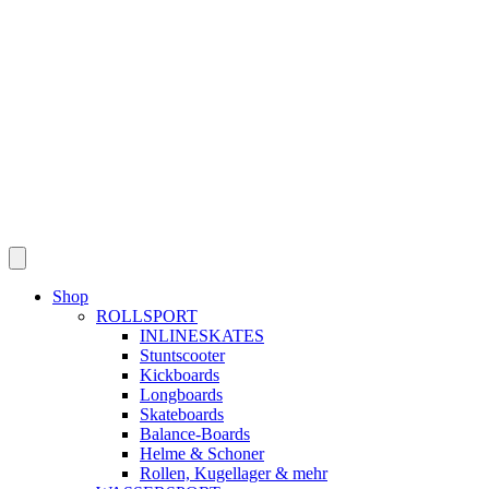
Skip
to
content
Shop
ROLLSPORT
INLINESKATES
Stuntscooter
Kickboards
Longboards
Skateboards
Balance-Boards
Helme & Schoner
Rollen, Kugellager & mehr