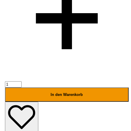
RIP
CURL
GBOMB
In den Warenkorb
Damen
Neopren
Hose
Menge