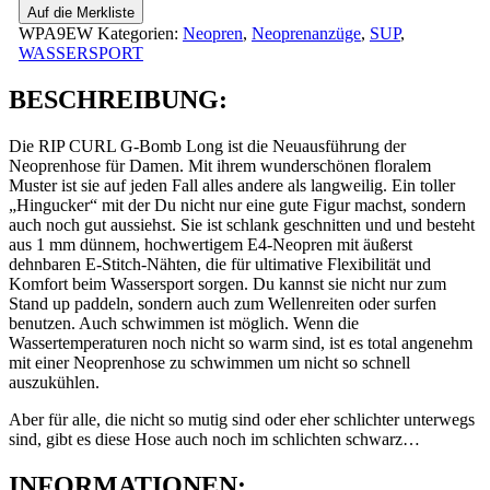
Auf die Merkliste
WPA9EW
Kategorien:
Neopren
,
Neoprenanzüge
,
SUP
,
WASSERSPORT
BESCHREIBUNG:
Die RIP CURL G-Bomb Long ist die Neuausführung der
Neoprenhose für Damen. Mit ihrem wunderschönen floralem
Muster ist sie auf jeden Fall alles andere als langweilig. Ein toller
„Hingucker“ mit der Du nicht nur eine gute Figur machst, sondern
auch noch gut aussiehst. Sie ist schlank geschnitten und und besteht
aus 1 mm dünnem, hochwertigem E4-Neopren mit äußerst
dehnbaren E-Stitch-Nähten, die für ultimative Flexibilität und
Komfort beim Wassersport sorgen. Du kannst sie nicht nur zum
Stand up paddeln, sondern auch zum Wellenreiten oder surfen
benutzen. Auch schwimmen ist möglich. Wenn die
Wassertemperaturen noch nicht so warm sind, ist es total angenehm
mit einer Neoprenhose zu schwimmen um nicht so schnell
auszukühlen.
Aber für alle, die nicht so mutig sind oder eher schlichter unterwegs
sind, gibt es diese Hose auch noch im schlichten schwarz…
INFORMATIONEN: