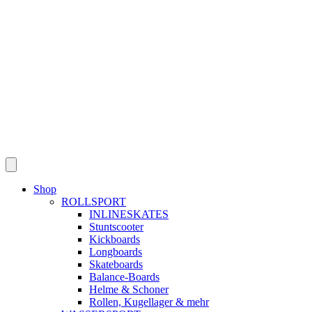
Skip
to
content
Shop
ROLLSPORT
INLINESKATES
Stuntscooter
Kickboards
Longboards
Skateboards
Balance-Boards
Helme & Schoner
Rollen, Kugellager & mehr