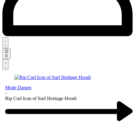
Search
open
Open
0
cart
Open
Account
details
Mode Damen
›
Rip Curl Icon of Surf Heritage Hoodi
Product
navigation
Previous
product: