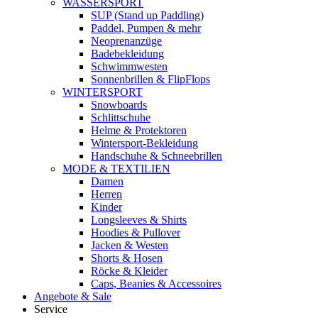
WASSERSPORT
SUP (Stand up Paddling)
Paddel, Pumpen & mehr
Neoprenanzüge
Badebekleidung
Schwimmwesten
Sonnenbrillen & FlipFlops
WINTERSPORT
Snowboards
Schlittschuhe
Helme & Protektoren
Wintersport-Bekleidung
Handschuhe & Schneebrillen
MODE & TEXTILIEN
Damen
Herren
Kinder
Longsleeves & Shirts
Hoodies & Pullover
Jacken & Westen
Shorts & Hosen
Röcke & Kleider
Caps, Beanies & Accessoires
Angebote & Sale
Service