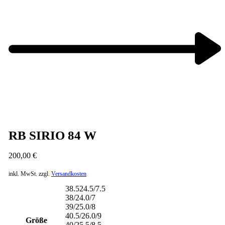
Next
product:
RB SIRIO 84 W
200,00
€
inkl. MwSt.
zzgl.
Versandkosten
38.524.5/7.5
38/24.0/7
39/25.0/8
40.5/26.0/9
Größe
40/25.5/8.5