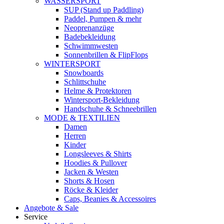
WASSERSPORT
SUP (Stand up Paddling)
Paddel, Pumpen & mehr
Neoprenanzüge
Badebekleidung
Schwimmwesten
Sonnenbrillen & FlipFlops
WINTERSPORT
Snowboards
Schlittschuhe
Helme & Protektoren
Wintersport-Bekleidung
Handschuhe & Schneebrillen
MODE & TEXTILIEN
Damen
Herren
Kinder
Longsleeves & Shirts
Hoodies & Pullover
Jacken & Westen
Shorts & Hosen
Röcke & Kleider
Caps, Beanies & Accessoires
Angebote & Sale
Service