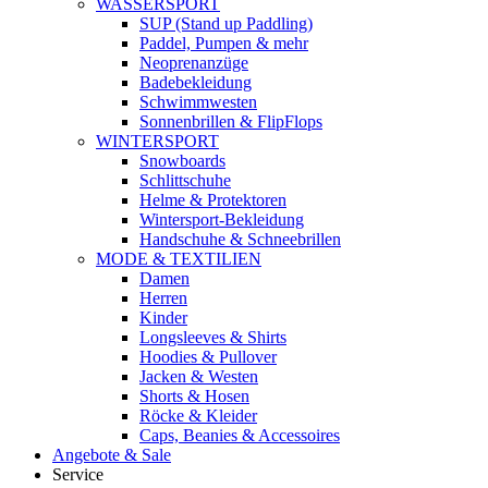
WASSERSPORT
SUP (Stand up Paddling)
Paddel, Pumpen & mehr
Neoprenanzüge
Badebekleidung
Schwimmwesten
Sonnenbrillen & FlipFlops
WINTERSPORT
Snowboards
Schlittschuhe
Helme & Protektoren
Wintersport-Bekleidung
Handschuhe & Schneebrillen
MODE & TEXTILIEN
Damen
Herren
Kinder
Longsleeves & Shirts
Hoodies & Pullover
Jacken & Westen
Shorts & Hosen
Röcke & Kleider
Caps, Beanies & Accessoires
Angebote & Sale
Service