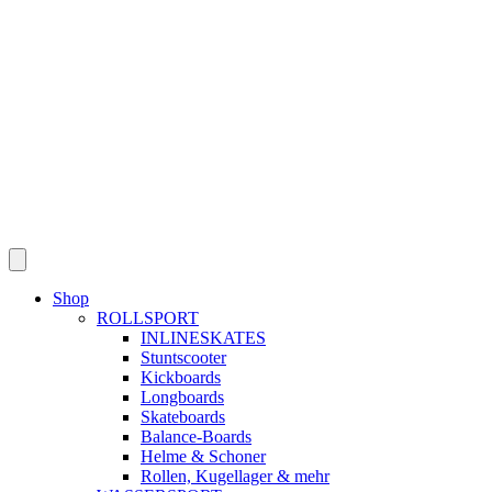
Skip
to
content
Shop
ROLLSPORT
INLINESKATES
Stuntscooter
Kickboards
Longboards
Skateboards
Balance-Boards
Helme & Schoner
Rollen, Kugellager & mehr