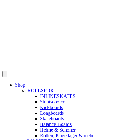
Skip
to
content
Shop
ROLLSPORT
INLINESKATES
Stuntscooter
Kickboards
Longboards
Skateboards
Balance-Boards
Helme & Schoner
Rollen, Kugellager & mehr