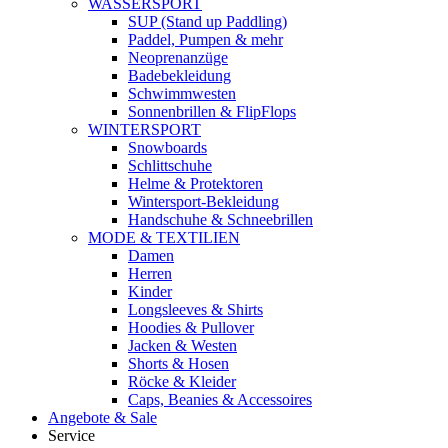
WASSERSPORT
SUP (Stand up Paddling)
Paddel, Pumpen & mehr
Neoprenanzüge
Badebekleidung
Schwimmwesten
Sonnenbrillen & FlipFlops
WINTERSPORT
Snowboards
Schlittschuhe
Helme & Protektoren
Wintersport-Bekleidung
Handschuhe & Schneebrillen
MODE & TEXTILIEN
Damen
Herren
Kinder
Longsleeves & Shirts
Hoodies & Pullover
Jacken & Westen
Shorts & Hosen
Röcke & Kleider
Caps, Beanies & Accessoires
Angebote & Sale
Service