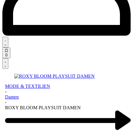
Search
open
Open
0
cart
Open
Account
details
MODE & TEXTILIEN
›
Damen
›
ROXY BLOOM PLAYSUIT DAMEN
Product
navigation