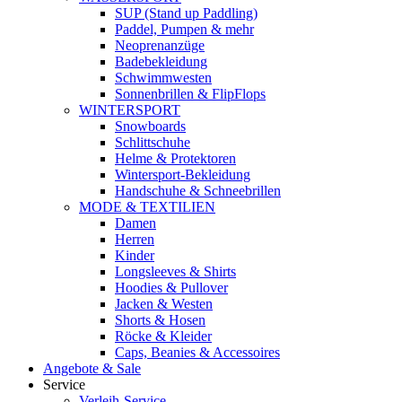
SUP (Stand up Paddling)
Paddel, Pumpen & mehr
Neoprenanzüge
Badebekleidung
Schwimmwesten
Sonnenbrillen & FlipFlops
WINTERSPORT
Snowboards
Schlittschuhe
Helme & Protektoren
Wintersport-Bekleidung
Handschuhe & Schneebrillen
MODE & TEXTILIEN
Damen
Herren
Kinder
Longsleeves & Shirts
Hoodies & Pullover
Jacken & Westen
Shorts & Hosen
Röcke & Kleider
Caps, Beanies & Accessoires
Angebote & Sale
Service
Verleih-Service