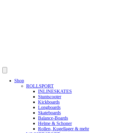
Skip
to
content
Shop
ROLLSPORT
INLINESKATES
Stuntscooter
Kickboards
Longboards
Skateboards
Balance-Boards
Helme & Schoner
Rollen, Kugellager & mehr