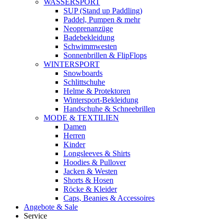
WASSERSPORT
SUP (Stand up Paddling)
Paddel, Pumpen & mehr
Neoprenanzüge
Badebekleidung
Schwimmwesten
Sonnenbrillen & FlipFlops
WINTERSPORT
Snowboards
Schlittschuhe
Helme & Protektoren
Wintersport-Bekleidung
Handschuhe & Schneebrillen
MODE & TEXTILIEN
Damen
Herren
Kinder
Longsleeves & Shirts
Hoodies & Pullover
Jacken & Westen
Shorts & Hosen
Röcke & Kleider
Caps, Beanies & Accessoires
Angebote & Sale
Service