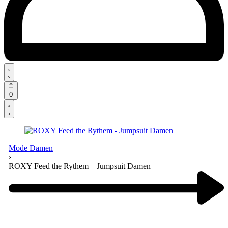
Search
open
Open
0
cart
Open
Account
details
Mode Damen
›
ROXY Feed the Rythem – Jumpsuit Damen
Product
navigation
Previous
product: