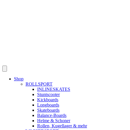
Skip
to
content
Shop
ROLLSPORT
INLINESKATES
Stuntscooter
Kickboards
Longboards
Skateboards
Balance-Boards
Helme & Schoner
Rollen, Kugellager & mehr