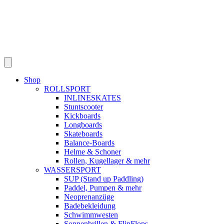
Shop
ROLLSPORT
INLINESKATES
Stuntscooter
Kickboards
Longboards
Skateboards
Balance-Boards
Helme & Schoner
Rollen, Kugellager & mehr
WASSERSPORT
SUP (Stand up Paddling)
Paddel, Pumpen & mehr
Neoprenanzüge
Badebekleidung
Schwimmwesten
Sonnenbrillen & FlipFlops