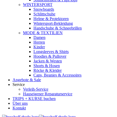
WINTERSPORT
Snowboards
Schlittschuhe
Helme & Protektoren
Wintersport-Bekleidung
Handschuhe & Schneebrillen
MODE & TEXTILIEN
Damen
Herren
Kinder
Longsleeves & Shirts
Hoodies & Pullover
Jacken & Westen
Shorts & Hosen
Röcke & Kleider
Caps, Beanies & Accessoires
Angebote & Sale
Service
Verleih-Service
Hauseigener Reparaturservice
TRIPS + KURSE buchen
Über uns
Kontakt