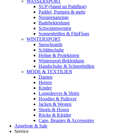
WASSERSPORT
SUP (Stand up Paddling)
Paddel, Pumpen & mehr
Neoprenanzüge
Badebekleidung
Schwimmwesten
Sonnenbrillen & FlipFlops
WINTERSPORT
Snowboards
Schlittschuhe
Helme & Protektoren
Wintersport-Bekleidung
Handschuhe & Schneebrillen
MODE & TEXTILIEN
Damen
Herren
Kinder
Longsleeves & Shirts
Hoodies & Pullover
Jacken & Westen
Shorts & Hosen
Röcke & Kleider
Caps, Beanies & Accessoires
Angebote & Sale
Service