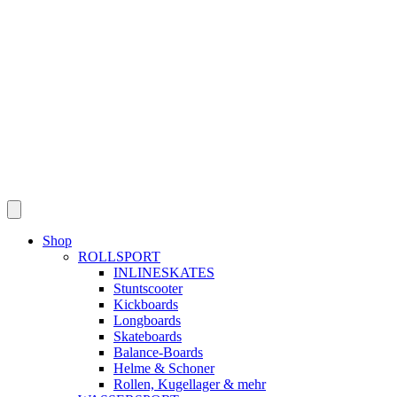
Skip
to
content
Shop
ROLLSPORT
INLINESKATES
Stuntscooter
Kickboards
Longboards
Skateboards
Balance-Boards
Helme & Schoner
Rollen, Kugellager & mehr