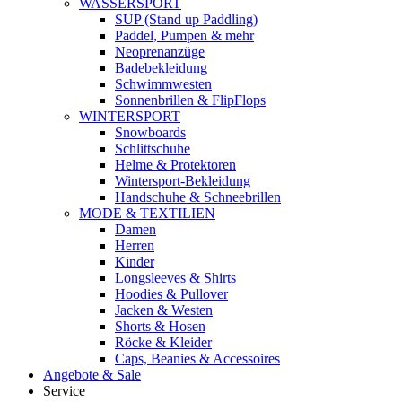
WASSERSPORT
SUP (Stand up Paddling)
Paddel, Pumpen & mehr
Neoprenanzüge
Badebekleidung
Schwimmwesten
Sonnenbrillen & FlipFlops
WINTERSPORT
Snowboards
Schlittschuhe
Helme & Protektoren
Wintersport-Bekleidung
Handschuhe & Schneebrillen
MODE & TEXTILIEN
Damen
Herren
Kinder
Longsleeves & Shirts
Hoodies & Pullover
Jacken & Westen
Shorts & Hosen
Röcke & Kleider
Caps, Beanies & Accessoires
Angebote & Sale
Service