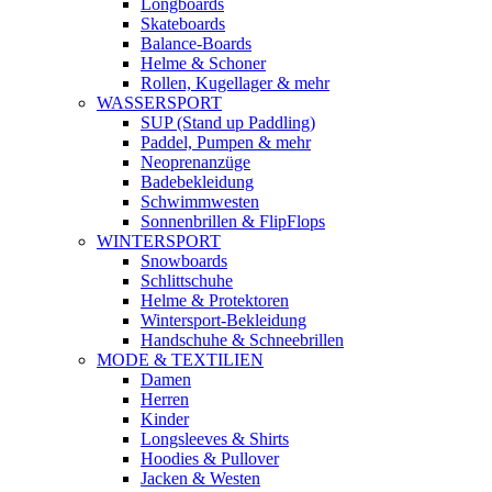
Longboards
Skateboards
Balance-Boards
Helme & Schoner
Rollen, Kugellager & mehr
WASSERSPORT
SUP (Stand up Paddling)
Paddel, Pumpen & mehr
Neoprenanzüge
Badebekleidung
Schwimmwesten
Sonnenbrillen & FlipFlops
WINTERSPORT
Snowboards
Schlittschuhe
Helme & Protektoren
Wintersport-Bekleidung
Handschuhe & Schneebrillen
MODE & TEXTILIEN
Damen
Herren
Kinder
Longsleeves & Shirts
Hoodies & Pullover
Jacken & Westen