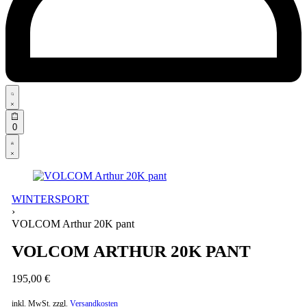
Search
open
Open
0
cart
Open
Account
details
WINTERSPORT
›
VOLCOM Arthur 20K pant
VOLCOM ARTHUR 20K PANT
195,00
€
inkl. MwSt.
zzgl.
Versandkosten