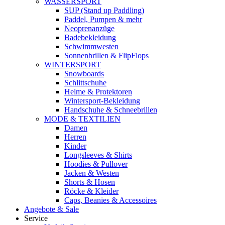
WASSERSPORT
SUP (Stand up Paddling)
Paddel, Pumpen & mehr
Neoprenanzüge
Badebekleidung
Schwimmwesten
Sonnenbrillen & FlipFlops
WINTERSPORT
Snowboards
Schlittschuhe
Helme & Protektoren
Wintersport-Bekleidung
Handschuhe & Schneebrillen
MODE & TEXTILIEN
Damen
Herren
Kinder
Longsleeves & Shirts
Hoodies & Pullover
Jacken & Westen
Shorts & Hosen
Röcke & Kleider
Caps, Beanies & Accessoires
Angebote & Sale
Service