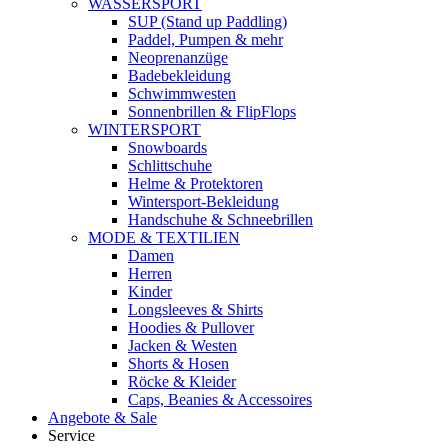
WASSERSPORT
SUP (Stand up Paddling)
Paddel, Pumpen & mehr
Neoprenanzüge
Badebekleidung
Schwimmwesten
Sonnenbrillen & FlipFlops
WINTERSPORT
Snowboards
Schlittschuhe
Helme & Protektoren
Wintersport-Bekleidung
Handschuhe & Schneebrillen
MODE & TEXTILIEN
Damen
Herren
Kinder
Longsleeves & Shirts
Hoodies & Pullover
Jacken & Westen
Shorts & Hosen
Röcke & Kleider
Caps, Beanies & Accessoires
Angebote & Sale
Service