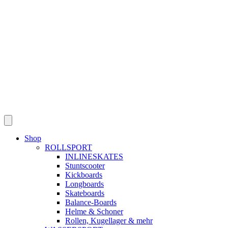
Skip
to
content
Shop
ROLLSPORT
INLINESKATES
Stuntscooter
Kickboards
Longboards
Skateboards
Balance-Boards
Helme & Schoner
Rollen, Kugellager & mehr