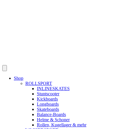
Skip
to
content
Shop
ROLLSPORT
INLINESKATES
Stuntscooter
Kickboards
Longboards
Skateboards
Balance-Boards
Helme & Schoner
Rollen, Kugellager & mehr