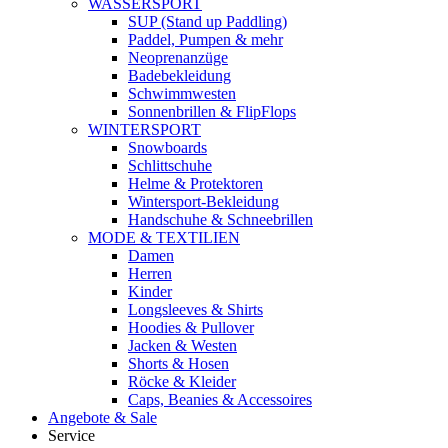
WASSERSPORT
SUP (Stand up Paddling)
Paddel, Pumpen & mehr
Neoprenanzüge
Badebekleidung
Schwimmwesten
Sonnenbrillen & FlipFlops
WINTERSPORT
Snowboards
Schlittschuhe
Helme & Protektoren
Wintersport-Bekleidung
Handschuhe & Schneebrillen
MODE & TEXTILIEN
Damen
Herren
Kinder
Longsleeves & Shirts
Hoodies & Pullover
Jacken & Westen
Shorts & Hosen
Röcke & Kleider
Caps, Beanies & Accessoires
Angebote & Sale
Service