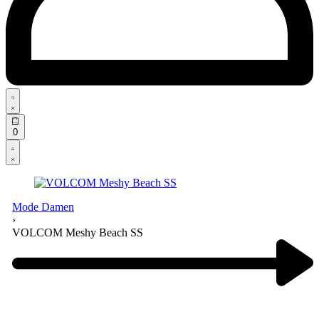
Search
open
Open
0
cart
Open
Account
details
Mode Damen
›
VOLCOM Meshy Beach SS
Product
navigation
Previous
product: