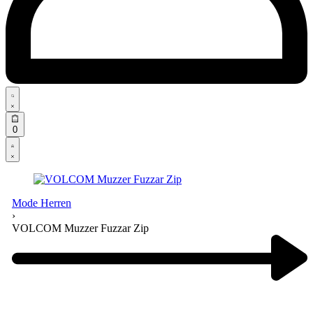
Search
open
Open
0
cart
Open
Account
details
Mode Herren
›
VOLCOM Muzzer Fuzzar Zip
Product
navigation
Previous
product: