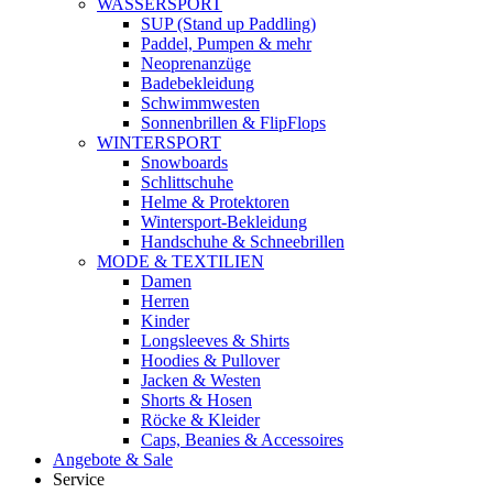
WASSERSPORT
SUP (Stand up Paddling)
Paddel, Pumpen & mehr
Neoprenanzüge
Badebekleidung
Schwimmwesten
Sonnenbrillen & FlipFlops
WINTERSPORT
Snowboards
Schlittschuhe
Helme & Protektoren
Wintersport-Bekleidung
Handschuhe & Schneebrillen
MODE & TEXTILIEN
Damen
Herren
Kinder
Longsleeves & Shirts
Hoodies & Pullover
Jacken & Westen
Shorts & Hosen
Röcke & Kleider
Caps, Beanies & Accessoires
Angebote & Sale
Service