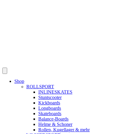
Skip
to
content
Shop
ROLLSPORT
INLINESKATES
Stuntscooter
Kickboards
Longboards
Skateboards
Balance-Boards
Helme & Schoner
Rollen, Kugellager & mehr