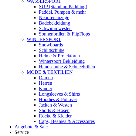
WASSERSPORT
SUP (Stand up Paddling)
Paddel, Pumpen & mehr
Neoprenanzüge
Badebekleidung
Schwimmwesten
Sonnenbrillen & FlipFlops
WINTERSPORT
Snowboards
Schlittschuhe
Helme & Protektoren
Wintersport-Bekleidung
Handschuhe & Schneebrillen
MODE & TEXTILIEN
Damen
Herren
Kinder
Longsleeves & Shirts
Hoodies & Pullover
Jacken & Westen
Shorts & Hosen
Röcke & Kleider
Caps, Beanies & Accessoires
Angebote & Sale
Service