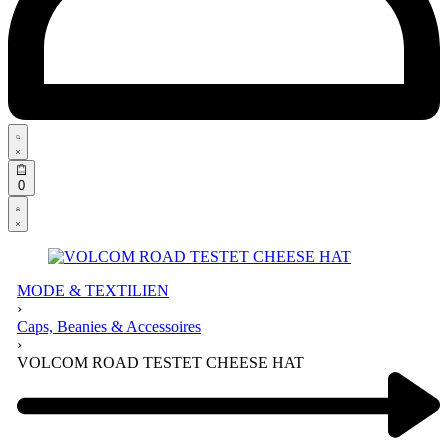
Search
open
Open
0
cart
Open
Account
details
MODE & TEXTILIEN
›
Caps, Beanies & Accessoires
›
VOLCOM ROAD TESTET CHEESE HAT
Product
navigation