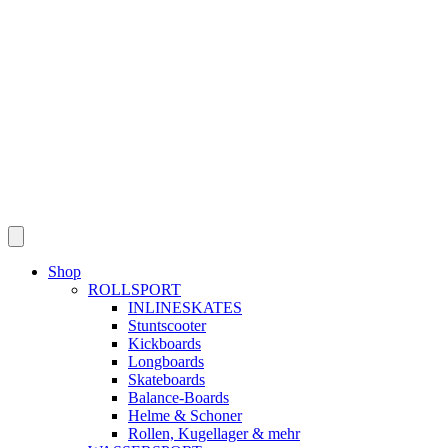
Skip
to
content
Shop
ROLLSPORT
INLINESKATES
Stuntscooter
Kickboards
Longboards
Skateboards
Balance-Boards
Helme & Schoner
Rollen, Kugellager & mehr