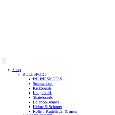
Skip
to
content
Shop
ROLLSPORT
INLINESKATES
Stuntscooter
Kickboards
Longboards
Skateboards
Balance-Boards
Helme & Schoner
Rollen, Kugellager & mehr