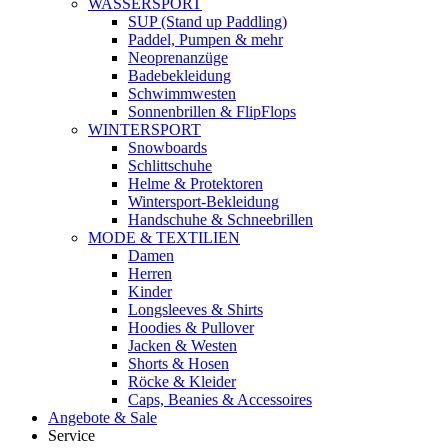
WASSERSPORT
SUP (Stand up Paddling)
Paddel, Pumpen & mehr
Neoprenanzüge
Badebekleidung
Schwimmwesten
Sonnenbrillen & FlipFlops
WINTERSPORT
Snowboards
Schlittschuhe
Helme & Protektoren
Wintersport-Bekleidung
Handschuhe & Schneebrillen
MODE & TEXTILIEN
Damen
Herren
Kinder
Longsleeves & Shirts
Hoodies & Pullover
Jacken & Westen
Shorts & Hosen
Röcke & Kleider
Caps, Beanies & Accessoires
Angebote & Sale
Service