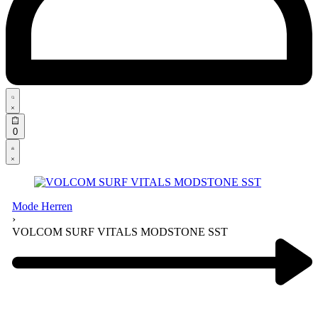
Search
open
Open
0
cart
Open
Account
details
Mode Herren
›
VOLCOM SURF VITALS MODSTONE SST
Product
navigation
Previous
product: