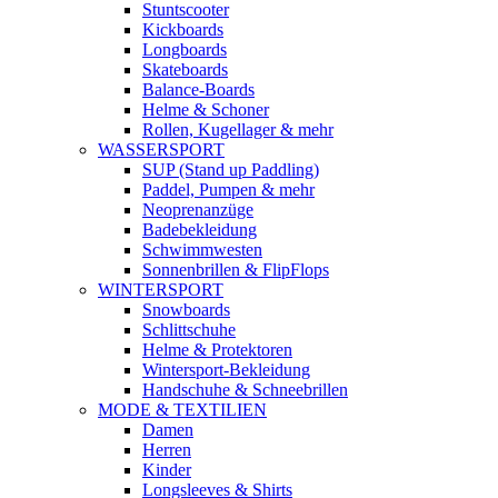
Stuntscooter
Kickboards
Longboards
Skateboards
Balance-Boards
Helme & Schoner
Rollen, Kugellager & mehr
WASSERSPORT
SUP (Stand up Paddling)
Paddel, Pumpen & mehr
Neoprenanzüge
Badebekleidung
Schwimmwesten
Sonnenbrillen & FlipFlops
WINTERSPORT
Snowboards
Schlittschuhe
Helme & Protektoren
Wintersport-Bekleidung
Handschuhe & Schneebrillen
MODE & TEXTILIEN
Damen
Herren
Kinder
Longsleeves & Shirts