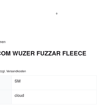
0
men
COM WUZER FUZZAR FLEECE
zzgl.
Versandkosten
S
M
cloud