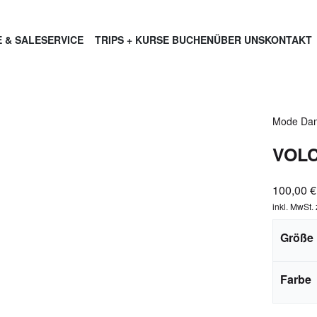
 & SALE
SERVICE
TRIPS + KURSE BUCHEN
ÜBER UNS
KONTAKT
Mode Da
VOL
100,00
€
inkl. MwSt.
Größe
Farbe