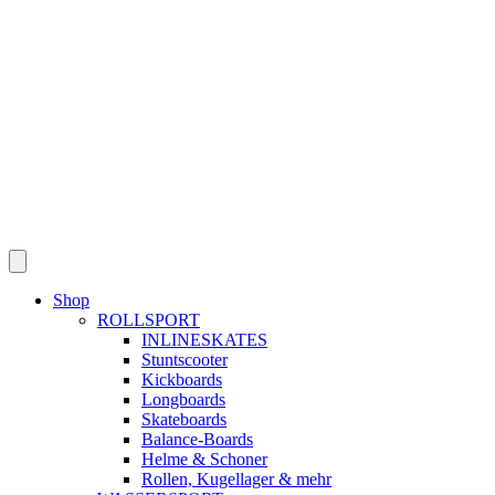
Skip
to
content
Shop
ROLLSPORT
INLINESKATES
Stuntscooter
Kickboards
Longboards
Skateboards
Balance-Boards
Helme & Schoner
Rollen, Kugellager & mehr