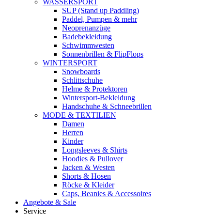
WASSERSPORT
SUP (Stand up Paddling)
Paddel, Pumpen & mehr
Neoprenanzüge
Badebekleidung
Schwimmwesten
Sonnenbrillen & FlipFlops
WINTERSPORT
Snowboards
Schlittschuhe
Helme & Protektoren
Wintersport-Bekleidung
Handschuhe & Schneebrillen
MODE & TEXTILIEN
Damen
Herren
Kinder
Longsleeves & Shirts
Hoodies & Pullover
Jacken & Westen
Shorts & Hosen
Röcke & Kleider
Caps, Beanies & Accessoires
Angebote & Sale
Service