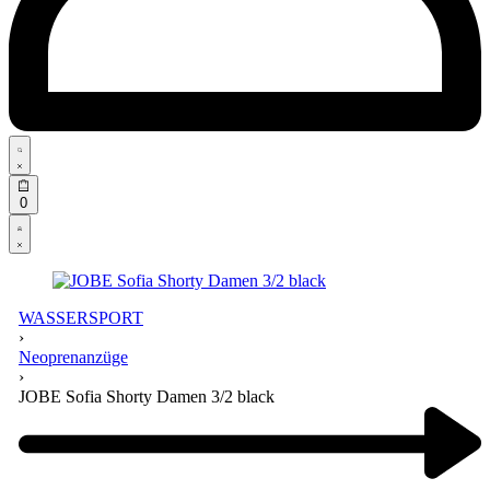
Search
open
Open
0
cart
Open
Account
details
WASSERSPORT
›
Neoprenanzüge
›
JOBE Sofia Shorty Damen 3/2 black
Product
navigation