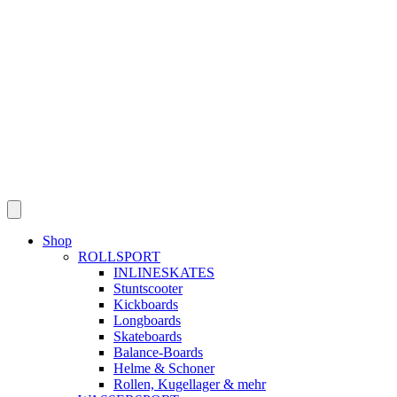
Skip
to
content
Shop
ROLLSPORT
INLINESKATES
Stuntscooter
Kickboards
Longboards
Skateboards
Balance-Boards
Helme & Schoner
Rollen, Kugellager & mehr