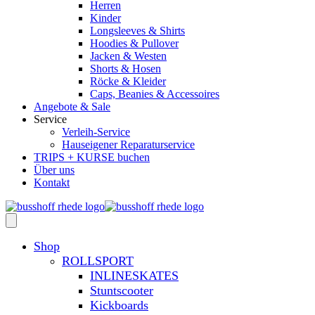
Herren
Kinder
Longsleeves & Shirts
Hoodies & Pullover
Jacken & Westen
Shorts & Hosen
Röcke & Kleider
Caps, Beanies & Accessoires
Angebote & Sale
Service
Verleih-Service
Hauseigener Reparaturservice
TRIPS + KURSE buchen
Über uns
Kontakt
Shop
ROLLSPORT
INLINESKATES
Stuntscooter
Kickboards