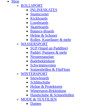
Shop
ROLLSPORT
INLINESKATES
Stuntscooter
Kickboards
Longboards
Skateboards
Balance-Boards
Helme & Schoner
Rollen, Kugellager & mehr
WASSERSPORT
SUP (Stand up Paddling)
Paddel, Pumpen & mehr
Neoprenanzüge
Badebekleidung
Schwimmwesten
Sonnenbrillen & FlipFlops
WINTERSPORT
Snowboards
Schlittschuhe
Helme & Protektoren
Wintersport-Bekleidung
Handschuhe & Schneebrillen
MODE & TEXTILIEN
Damen