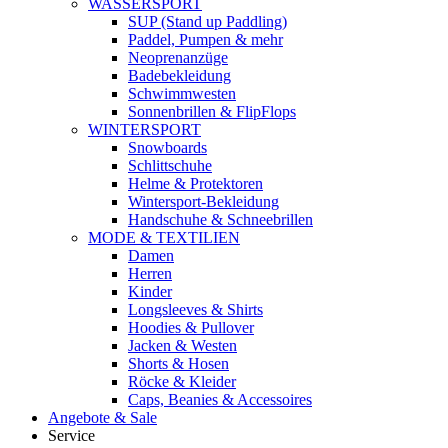
WASSERSPORT
SUP (Stand up Paddling)
Paddel, Pumpen & mehr
Neoprenanzüge
Badebekleidung
Schwimmwesten
Sonnenbrillen & FlipFlops
WINTERSPORT
Snowboards
Schlittschuhe
Helme & Protektoren
Wintersport-Bekleidung
Handschuhe & Schneebrillen
MODE & TEXTILIEN
Damen
Herren
Kinder
Longsleeves & Shirts
Hoodies & Pullover
Jacken & Westen
Shorts & Hosen
Röcke & Kleider
Caps, Beanies & Accessoires
Angebote & Sale
Service